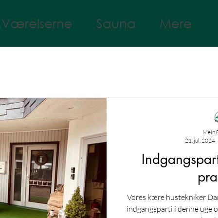
Værelserne
Sauna
Mere
Mein 
21. jul. 2024
Indgangsparti
pra
Vores kære hustekniker Dann
indgangsparti i denne uge o