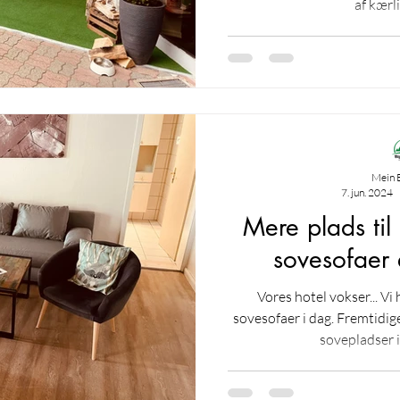
af kærli
Mein 
7. jun. 2024
Mere plads til
sovesofaer
Vores hotel vokser... V
sovesofaer i dag. Fremtidige
sovepladser i