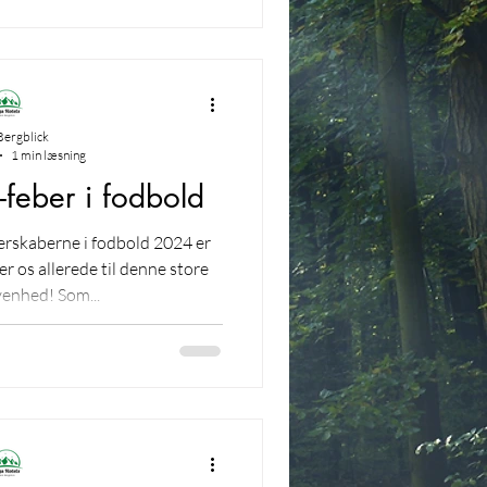
Bergblick
1 min læsning
-feber i fodbold
rskaberne i fodbold 2024 er
er os allerede til denne store
enhed! Som...