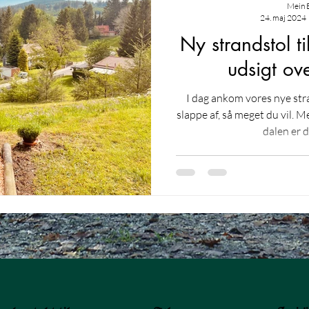
Mein 
24. maj 2024
Ny strandstol t
udsigt ov
I dag ankom vores nye stra
slappe af, så meget du vil. Med sin vidunderlige udsigt over
dalen er d