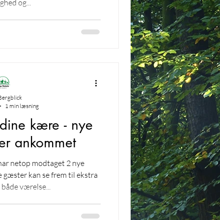
ghed og...
Bergblick
1 min læsning
 dine kære - nye
 er ankommet
i har netop modtaget 2 nye
 gæster kan se frem til ekstra
 både værelse...