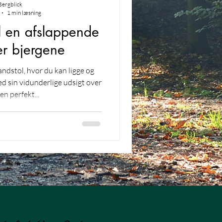
Bergblick
1 min læsning
il en afslappende
er bjergene
ndstol, hvor du kan ligge og
en perfekt...