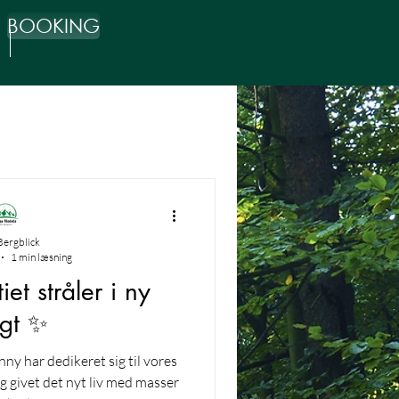
BOOKING
Bergblick
1 min læsning
et stråler i ny
gt ✨
y har dedikeret sig til vores
g givet det nyt liv med masser