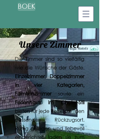
BOEK
Unsere Zimmer
Die Zimmer sind so vielfältig
wie die Wünsche der Gäste.
Einzelzimmer
,
Doppelzimmer
in vier Kategorien,
Familienzimmer
sowie ein
Ferienhaus im Chalet-Stil
bieten für jede Reiseform den
passenden Rückzugsort.
Ruhig gelegen und liebevoll
eingerichtet, laden sie zum