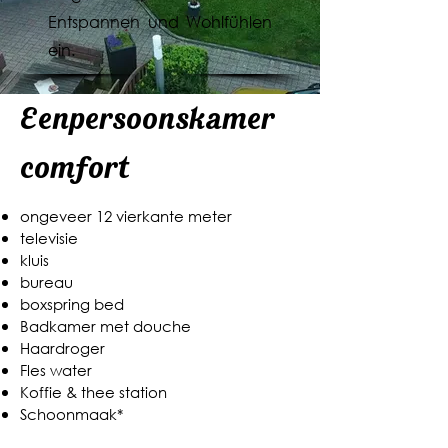
Entspannen und Wohlfühlen
ein.
Eenpersoonskamer
comfort
ongeveer 12 vierkante meter
televisie
kluis
bureau
boxspring bed
Badkamer met douche
Haardroger
Fles water
Koffie & thee station
Schoonmaak*